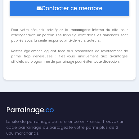
Contacter ce membre
Pour votre sécurité, privilégiez la
messagerie interne
du site pour
échanger avec un parrain. Les liens figurant dans les annonces sont
publiés sous la seule responsabilité de leurs auteurs.
Restez également vigilant face aux promesses de reversement de
prime trop généreuses : fiez-vous uniquement aux avantages
officiels du programme de parrainage pour éviter toute déception.
Parrainage
.co
Le site de parrainage de reference en France. Trouvez un
code parrainage ou partagez le votre parmi plus de 2
000 marchands.