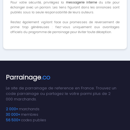
Pour votre sécurité, privilégiez la
messagerie interne
du site pour
échanger avec un parrain. Les liens figurant dans les annonces sont
publiés sous la seule responsabilité de leurs auteurs.
Restez également vigilant face aux promesses de reversement de
prime trop généreuses : fiez-vous uniquement aux avantages
officiels du programme de parrainage pour éviter toute déception.
Parrainage
.co
Le site de parrainage de reference en France. Trouvez un
code parrainage ou partagez le votre parmi plus de 2
000 marchands.
2 000+
marchands
30 000+
membres
56 500+
codes publies