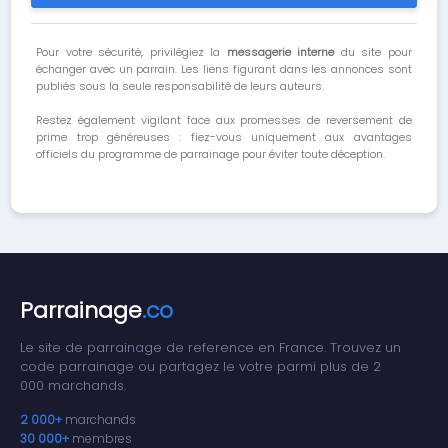
Pour votre sécurité, privilégiez la
messagerie interne
du site pour
échanger avec un parrain. Les liens figurant dans les annonces sont
publiés sous la seule responsabilité de leurs auteurs.
Restez également vigilant face aux promesses de reversement de
prime trop généreuses : fiez-vous uniquement aux avantages
officiels du programme de parrainage pour éviter toute déception.
Parrainage
.co
Le site de parrainage de reference en France. Trouvez un
code parrainage ou partagez le votre parmi plus de 2
000 marchands.
2 000+
marchands
30 000+
membres