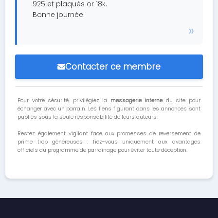
925 et plaqués or 18k.
Bonne journée
Contacter ce membre
Pour votre sécurité, privilégiez la
messagerie interne
du site pour
échanger avec un parrain. Les liens figurant dans les annonces sont
publiés sous la seule responsabilité de leurs auteurs.
Restez également vigilant face aux promesses de reversement de
prime trop généreuses : fiez-vous uniquement aux avantages
officiels du programme de parrainage pour éviter toute déception.