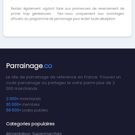
Restez également vigilant face aux promesses de reversement de
prime trop généreuses : fiez-vous uniquement aux avantages
officiels du programme de parrainage pour éviter toute déception.
Parrainage
.co
Le site de parrainage de reference en France. Trouvez un
code parrainage ou partagez le votre parmi plus de 2
000 marchands.
2 000+
marchands
30 000+
membres
56 500+
codes publies
Categories populaires
Alimentation, Supermarchés