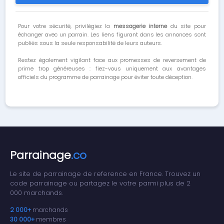
Pour votre sécurité, privilégiez la
messagerie interne
du site pour
échanger avec un parrain. Les liens figurant dans les annonces sont
publiés sous la seule responsabilité de leurs auteurs.
Restez également vigilant face aux promesses de reversement de
prime trop généreuses : fiez-vous uniquement aux avantages
officiels du programme de parrainage pour éviter toute déception.
Parrainage
.co
Le site de parrainage de reference en France. Trouvez un
code parrainage ou partagez le votre parmi plus de 2
000 marchands.
2 000+
marchands
30 000+
membres