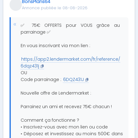
BonsPlans64
Annonce publiée le 08-08-2026
✅ 75€ OFFERTS pour VOUS grâce au
parrainage ✅
En vous inscrivant via mon lien :
https://app2.lendermarket.com/fr/reference/
6dqz431j
OU
Code parrainage :
6DQZ431J
Nouvelle offre de Lendermarket :
Parrainez un ami et recevez 75€ chacun !
Comment ça fonctionne ?
• Inscrivez-vous avec mon lien ou code
• Déposez et investissez au moins 500€ dans