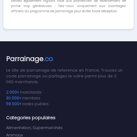
Restez également vigilant face aux promesses de reversement de
prime trop généreuses : fiez-vous uniquement aux avantages
officiels du programme de parrainage pour éviter toute déception.
Parrainage
.co
Le site de parrainage de reference en France. Trouvez un
code parrainage ou partagez le votre parmi plus de 2
000 marchands.
2 000+
marchands
30 000+
membres
56 500+
codes publies
Categories populaires
Alimentation, Supermarchés
Animaux