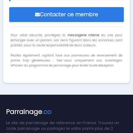
Contacter ce membre
Pour votre sécurité, privilégiez la
messagerie interne
du site pour
échanger avec un parrain. Les liens figurant dans les annonces sont
publiés sous la seule responsabilité de leurs auteurs.
Restez également vigilant face aux promesses de reversement de
prime trop généreuses : fiez-vous uniquement aux avantages
officiels du programme de parrainage pour éviter toute déception.
Parrainage
.co
Le site de parrainage de reference en France. Trouvez un
code parrainage ou partagez le votre parmi plus de 2