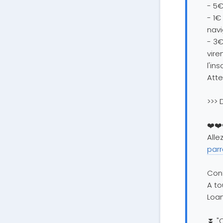
- 5€
- 1€
navi
- 3€
vire
l'ins
Atte
>>> 
❤️❤️
Alle
parr
Cont
A to
Loa
⏬ "