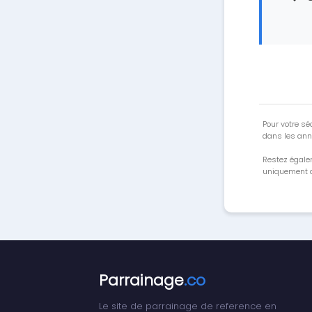
Pour votre séc
dans les ann
Restez égale
uniquement a
Parrainage
.co
Le site de parrainage de reference en