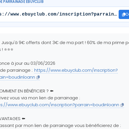
DE PARRAINAGE EBUYCLUB
C
s://www.ebuyclub.com/inscription?parrain=boud
Jusqu'à 9€ offerts dont 3€ de ma part ! 60% de ma prime p
 ! ⭐⭐⭐
nce à jour au 03/06/2026
 de parrainage :
https://www.ebuyclub.com/inscription?
rain=boudinloann
OMMENT EN BÉNÉFICIER ? ⬅️
rivez vous via mon lien de parrainage :
ps://www.ebuyclub.com/inscription?parrain=boudinloann
VANTAGES ⬅️
assant par mon lien de parrainage vous bénéficierez de :