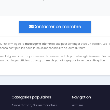
Contacter ce membre
urité, privilégiez la
messagerie interne
du site pour échanger avec un parrain. Les li
onces sont publiés sous la seule responsabilité de leurs auteurs.
ment vigilant face aux promesses de reversement de prime trop généreuses : fiez-
ux avantages officiels du programme de parrainage pour éviter toute déception.
Categories populaires
Navigation
Alimentation, Supermarchés
Accueil