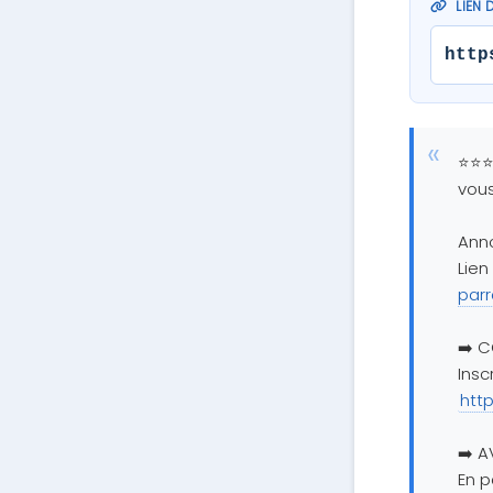
LIEN 
http
⭐⭐⭐ 
vous
Anno
Lien
par
➡️ C
Insc
htt
➡️ A
En p