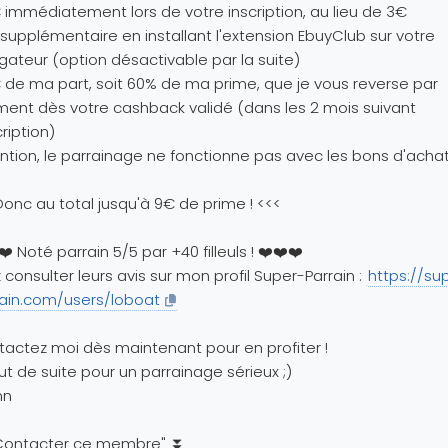
 immédiatement lors de votre inscription, au lieu de 3€
 supplémentaire en installant l'extension EbuyClub sur votre
gateur (option désactivable par la suite)
 de ma part, soit 60% de ma prime, que je vous reverse par
ment dès votre cashback validé (dans les 2 mois suivant
cription)
ntion, le parrainage ne fonctionne pas avec les bons d'achat
Donc au total jusqu'à 9€ de prime ! <<<
❤️ Noté parrain 5/5 par +40 filleuls ! ❤️❤️❤️
z consulter leurs avis sur mon profil Super-Parrain :
https://su
ain.com/users/loboat
actez moi dès maintenant pour en profiter !
ut de suite pour un parrainage sérieux ;)
nn
Contacter ce membre" ⏬