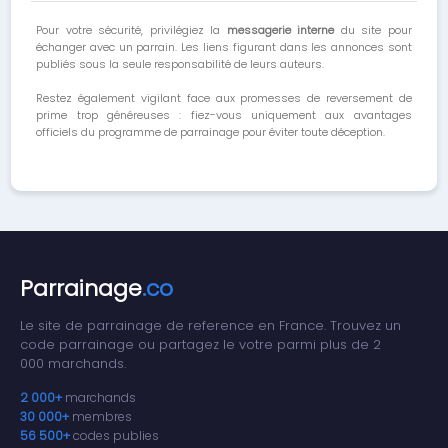
Pour votre sécurité, privilégiez la
messagerie interne
du site pour
échanger avec un parrain. Les liens figurant dans les annonces sont
publiés sous la seule responsabilité de leurs auteurs.
Restez également vigilant face aux promesses de reversement de
prime trop généreuses : fiez-vous uniquement aux avantages
officiels du programme de parrainage pour éviter toute déception.
Parrainage
.co
Le site de parrainage de reference en France. Trouvez un
code parrainage ou partagez le votre parmi plus de 2
000 marchands.
2 000+
marchands
30 000+
membres
56 500+
codes publies