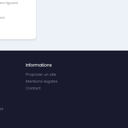
ens figurant
vous
Informations
Proposer un site
Mentions legales
Contact
es