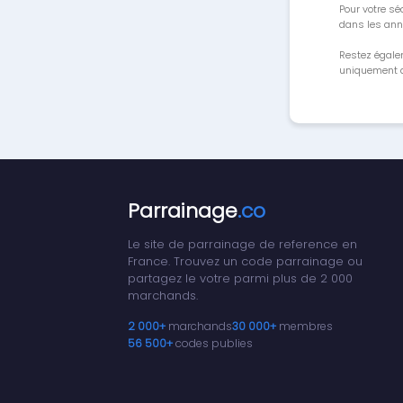
Pour votre séc
dans les ann
Restez égale
uniquement a
Parrainage
.co
Le site de parrainage de reference en
France. Trouvez un code parrainage ou
partagez le votre parmi plus de 2 000
marchands.
2 000+
marchands
30 000+
membres
56 500+
codes publies