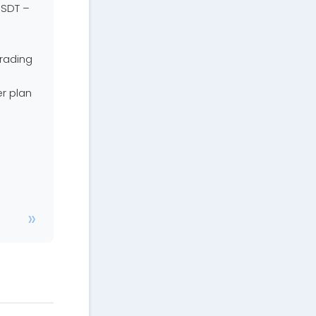
USDT –
trading
r plan