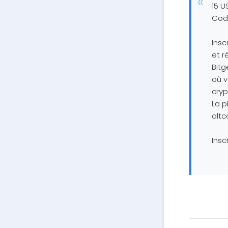
15 U
Cod
Insc
et r
Bitg
où v
cry
La p
altc
Insc