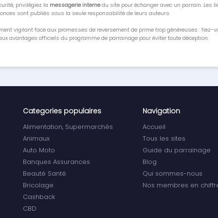
urité, privilégiez la
messagerie interne
du site pour échanger avec un parrain. Les li
onces sont publiés sous la seule responsabilité de leurs auteurs.
ment vigilant face aux promesses de reversement de prime trop généreuses : fiez-
ux avantages officiels du programme de parrainage pour éviter toute déception.
Categories populaires
Navigation
Alimentation, Supermarchés
Accueil
Animaux
Tous les sites
Auto Moto
Guide du parrainage
Banques Assurances
Blog
Beauté Santé
Qui sommes-nous
Bricolage
Nos membres en chiffr
Cashback
CBD