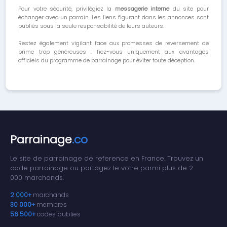
Pour votre sécurité, privilégiez la
messagerie interne
du site pour
échanger avec un parrain. Les liens figurant dans les annonces sont
publiés sous la seule responsabilité de leurs auteurs.
Restez également vigilant face aux promesses de reversement de
prime trop généreuses : fiez-vous uniquement aux avantages
officiels du programme de parrainage pour éviter toute déception.
Parrainage
.co
Le site de parrainage de reference en France. Trouvez un
code parrainage ou partagez le votre parmi plus de 2
000 marchands.
2 000+
marchands
30 000+
membres
56 500+
codes publies