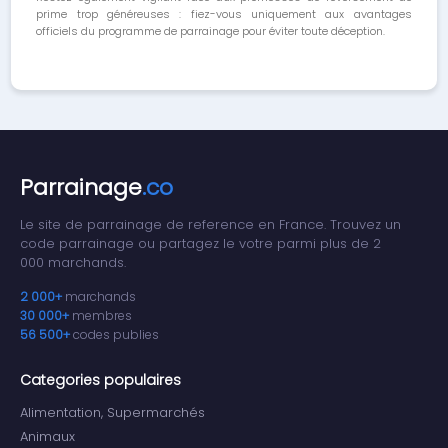
prime trop généreuses : fiez-vous uniquement aux avantages
officiels du programme de parrainage pour éviter toute déception.
Parrainage
.co
Le site de parrainage de reference en France. Trouvez un
code parrainage ou partagez le votre parmi plus de 2
000 marchands.
2 000+
marchands
30 000+
membres
56 500+
codes publies
Categories populaires
Alimentation, Supermarchés
Animaux