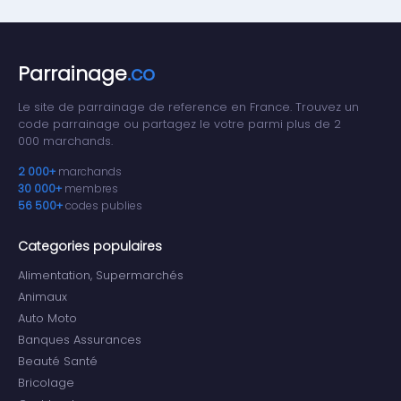
Parrainage
.co
Le site de parrainage de reference en France. Trouvez un
code parrainage ou partagez le votre parmi plus de 2
000 marchands.
2 000+
marchands
30 000+
membres
56 500+
codes publies
Categories populaires
Alimentation, Supermarchés
Animaux
Auto Moto
Banques Assurances
Beauté Santé
Bricolage