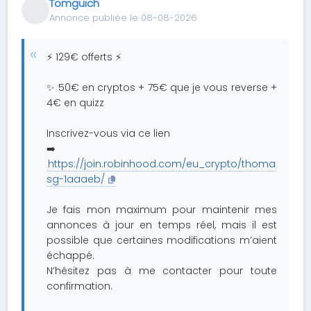
Tomguich
Annonce publiée le 08-08-2026
⚡️ 129€ offerts ⚡️
✨ 50€ en cryptos + 75€ que je vous reverse +
4€ en quizz
Inscrivez-vous via ce lien
➡️
https://join.robinhood.com/eu_crypto/thoma
sg-1aaaeb/
Je fais mon maximum pour maintenir mes
annonces à jour en temps réel, mais il est
possible que certaines modifications m’aient
échappé.
N’hésitez pas à me contacter pour toute
confirmation.