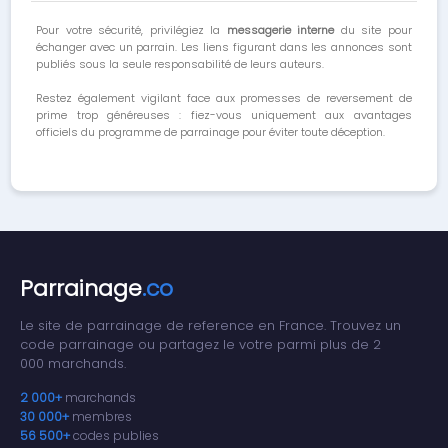
Pour votre sécurité, privilégiez la
messagerie interne
du site pour
échanger avec un parrain. Les liens figurant dans les annonces sont
publiés sous la seule responsabilité de leurs auteurs.
Restez également vigilant face aux promesses de reversement de
prime trop généreuses : fiez-vous uniquement aux avantages
officiels du programme de parrainage pour éviter toute déception.
Parrainage
.co
Le site de parrainage de reference en France. Trouvez un
code parrainage ou partagez le votre parmi plus de 2
000 marchands.
2 000+
marchands
30 000+
membres
56 500+
codes publies