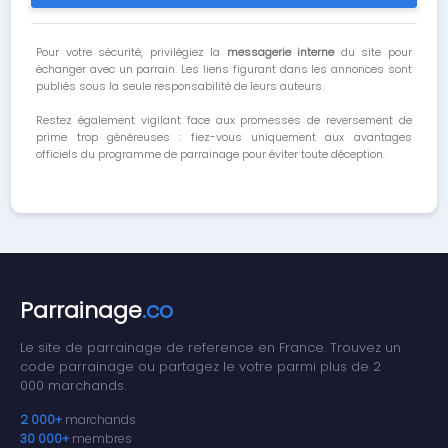
Pour votre sécurité, privilégiez la
messagerie interne
du site pour
échanger avec un parrain. Les liens figurant dans les annonces sont
publiés sous la seule responsabilité de leurs auteurs.
Restez également vigilant face aux promesses de reversement de
prime trop généreuses : fiez-vous uniquement aux avantages
officiels du programme de parrainage pour éviter toute déception.
Parrainage
.co
Le site de parrainage de reference en France. Trouvez un
code parrainage ou partagez le votre parmi plus de 2
000 marchands.
2 000+
marchands
30 000+
membres