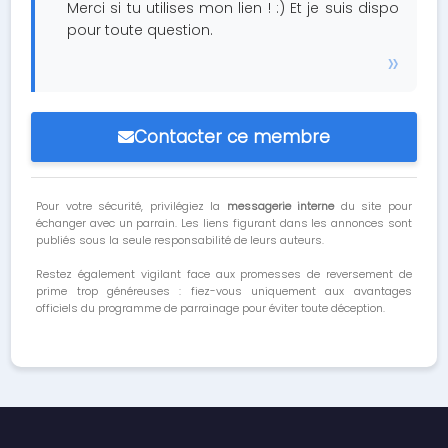
Merci si tu utilises mon lien ! :) Et je suis dispo
pour toute question.
Contacter ce membre
Pour votre sécurité, privilégiez la
messagerie interne
du site pour
échanger avec un parrain. Les liens figurant dans les annonces sont
publiés sous la seule responsabilité de leurs auteurs.
Restez également vigilant face aux promesses de reversement de
prime trop généreuses : fiez-vous uniquement aux avantages
officiels du programme de parrainage pour éviter toute déception.