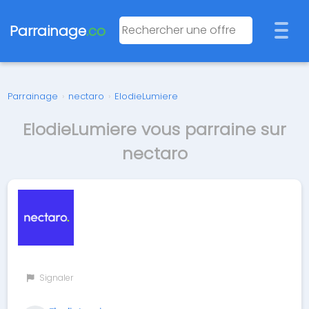
Parrainage
.co
Parrainage
›
nectaro
›
ElodieLumiere
ElodieLumiere vous parraine sur
nectaro
Signaler