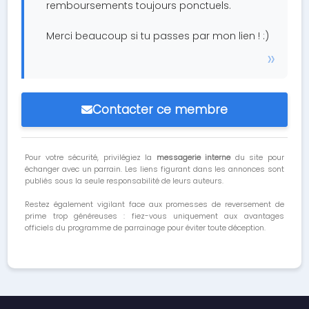
remboursements toujours ponctuels.
Merci beaucoup si tu passes par mon lien ! :)
Contacter ce membre
Pour votre sécurité, privilégiez la
messagerie interne
du site pour
échanger avec un parrain. Les liens figurant dans les annonces sont
publiés sous la seule responsabilité de leurs auteurs.
Restez également vigilant face aux promesses de reversement de
prime trop généreuses : fiez-vous uniquement aux avantages
officiels du programme de parrainage pour éviter toute déception.