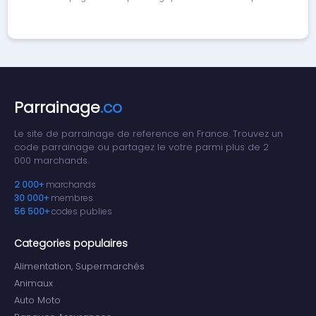
Parrainage
.co
Le site de parrainage de reference en France. Trouvez un
code parrainage ou partagez le votre parmi plus de 2
000 marchands.
2 000+
marchands
30 000+
membres
56 500+
codes publies
Categories populaires
Alimentation, Supermarchés
Animaux
Auto Moto