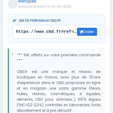
Wenopeb
Annonce publiée le 04-08-2026
LIEN DE PARRAINAGE CBD.FR
Copier
https://www.cbd.fr#ref=422434
*** 10€ offerts sur votre première commande
***
CBD.fr est une marque et réseau de
boutiques en France, avec plus de 20 ans
d’expérience dans le CBD, proposant en ligne
et en magasin une vaste gamme (fleurs,
huiles, résines, cosmétiques, e liquides,
aliments, CBD pour animaux…) 100 % légaux
(THC <0,2 0,3 %), contrôlés en laboratoire, livrés
discrètement et à prix attractif