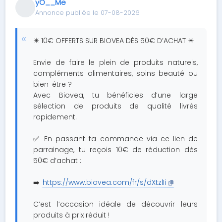
yO__Me
Annonce publiée le 07-08-2026
✴️ 10€ OFFERTS SUR BIOVEA DÈS 50€ D’ACHAT ✴️
Envie de faire le plein de produits naturels,
compléments alimentaires, soins beauté ou
bien-être ?
Avec Biovea, tu bénéficies d’une large
sélection de produits de qualité livrés
rapidement.
✅ En passant ta commande via ce lien de
parrainage, tu reçois 10€ de réduction dès
50€ d’achat :
➡️
https://www.biovea.com/fr/s/dXtzlIi
C’est l’occasion idéale de découvrir leurs
produits à prix réduit !