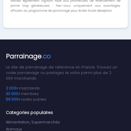
Restez également vigilant face aux promesses de reversement de
prime trop généreuses : fiez-vous uniquement aux avantages
officiels du programme de parrainage pour éviter toute déception.
Parrainage
.co
Le site de parrainage de reference en France. Trouvez un
code parrainage ou partagez le votre parmi plus de 2
000 marchands.
2 000+
marchands
30 000+
membres
56 500+
codes publies
Categories populaires
Alimentation, Supermarchés
Animaux