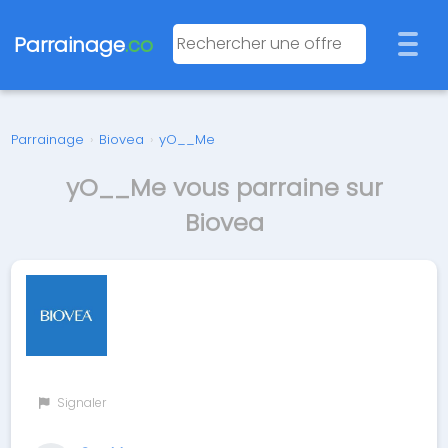
Parrainage
.co
Parrainage
›
Biovea
›
yO__Me
yO__Me vous parraine sur
Biovea
Signaler