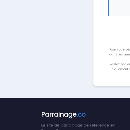
Pour votre séc
dans les ann
Restez égale
uniquement a
Parrainage
.co
Le site de parrainage de reference en