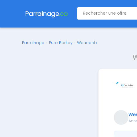
Parrainage
.co
Parrainage
›
Pure Berkey
›
Wenopeb
W
We
Ann