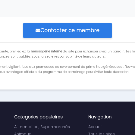
Contacter ce membre
urité, privilégiez la
messagerie interne
du site pour échanger avec un parrain. Les li
onces sont publiés sous la seule responsabilité de leurs auteurs.
ment vigilant face aux promesses de reversement de prime trop généreuses : fiez-
ux avantages officiels du programme de parrainage pour éviter toute déception.
Categories populaires
Navigation
Alimentation, Supermarchés
Accueil
Animaux
Tous les sites