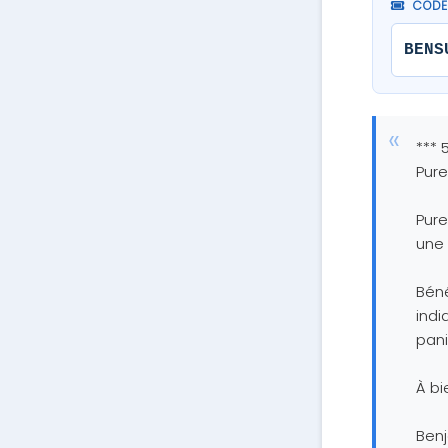
CODE 
BENS
*** 
Pure
Pure
une 
Béné
indi
pani
À bi
Ben