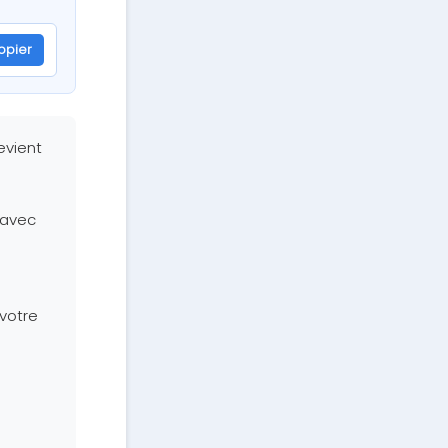
opier
evient
u avec
votre