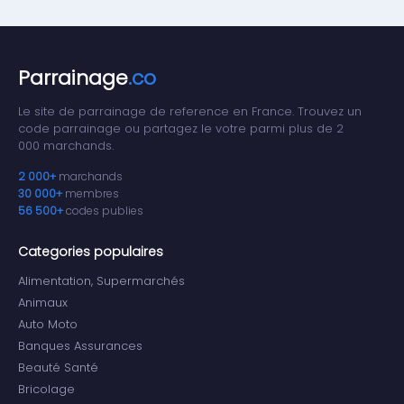
Parrainage
.co
Le site de parrainage de reference en France. Trouvez un
code parrainage ou partagez le votre parmi plus de 2
000 marchands.
2 000+
marchands
30 000+
membres
56 500+
codes publies
Categories populaires
Alimentation, Supermarchés
Animaux
Auto Moto
Banques Assurances
Beauté Santé
Bricolage