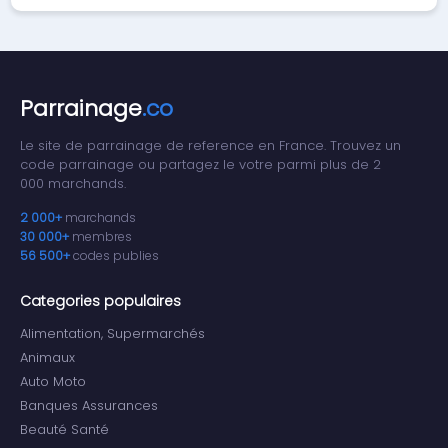
Parrainage
.co
Le site de parrainage de reference en France. Trouvez un
code parrainage ou partagez le votre parmi plus de 2
000 marchands.
2 000+
marchands
30 000+
membres
56 500+
codes publies
Categories populaires
Alimentation, Supermarchés
Animaux
Auto Moto
Banques Assurances
Beauté Santé