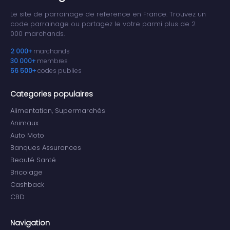
Le site de parrainage de reference en France. Trouvez un
code parrainage ou partagez le votre parmi plus de 2
000 marchands.
2 000+
marchands
30 000+
membres
56 500+
codes publies
Categories populaires
Alimentation, Supermarchés
Animaux
Auto Moto
Banques Assurances
Beauté Santé
Bricolage
Cashback
CBD
Navigation