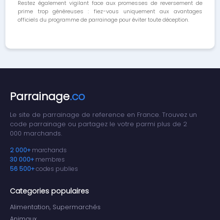
Restez également vigilant face aux promesses de reversement de
prime trop généreuses : fiez-vous uniquement aux avantages
officiels du programme de parrainage pour éviter toute déception.
Parrainage
.co
Le site de parrainage de reference en France. Trouvez un
code parrainage ou partagez le votre parmi plus de 2
000 marchands.
2 000+
marchands
30 000+
membres
56 500+
codes publies
Categories populaires
Alimentation, Supermarchés
Animaux