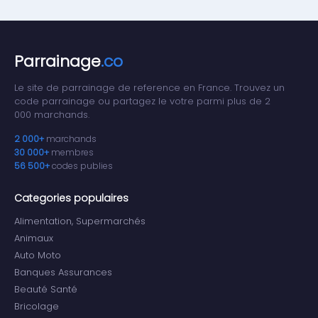
Parrainage
.co
Le site de parrainage de reference en France. Trouvez un
code parrainage ou partagez le votre parmi plus de 2
000 marchands.
2 000+
marchands
30 000+
membres
56 500+
codes publies
Categories populaires
Alimentation, Supermarchés
Animaux
Auto Moto
Banques Assurances
Beauté Santé
Bricolage