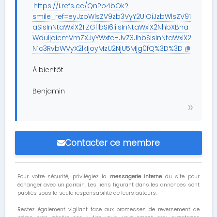
https://i.refs.cc/QnPo4bOk?
smile_ref=eyJzbWlsZV9zb3VyY2UiOiJzbWlsZV91
aSIsInNtaWxlX21lZGl1bSI6IiIsInNtaWxlX2NhbXBha
WduIjoicmVmZXJyYWxfcHJvZ3JhbSIsInNtaWxlX2
N1c3RvbWVyX2lkIjoyMzU2NjU5Mjg0fQ%3D%3D
À bientôt
Benjamin
Contacter ce membre
Pour votre sécurité, privilégiez la
messagerie interne
du site pour
échanger avec un parrain. Les liens figurant dans les annonces sont
publiés sous la seule responsabilité de leurs auteurs.
Restez également vigilant face aux promesses de reversement de