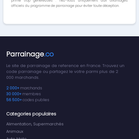
prime trop généreuses : fiez-vous uniquement aux avantages
officiels du programme de parrainage pour éviter toute déception.
Parrainage
.co
Le site de parrainage de reference en France. Trouvez un
code parrainage ou partagez le votre parmi plus de 2
000 marchands.
2 000+
marchands
30 000+
membres
56 500+
codes publies
Categories populaires
Alimentation, Supermarchés
Animaux
Auto Moto