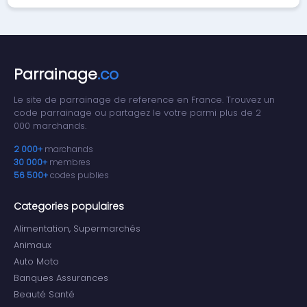
Parrainage
.co
Le site de parrainage de reference en France. Trouvez un
code parrainage ou partagez le votre parmi plus de 2
000 marchands.
2 000+
marchands
30 000+
membres
56 500+
codes publies
Categories populaires
Alimentation, Supermarchés
Animaux
Auto Moto
Banques Assurances
Beauté Santé