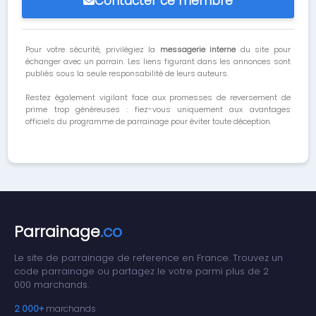
Contacter ce membre
Pour votre sécurité, privilégiez la
messagerie interne
du site pour
échanger avec un parrain. Les liens figurant dans les annonces sont
publiés sous la seule responsabilité de leurs auteurs.
Restez également vigilant face aux promesses de reversement de
prime trop généreuses : fiez-vous uniquement aux avantages
officiels du programme de parrainage pour éviter toute déception.
Parrainage
.co
Le site de parrainage de reference en France. Trouvez un
code parrainage ou partagez le votre parmi plus de 2
000 marchands.
2 000+
marchands