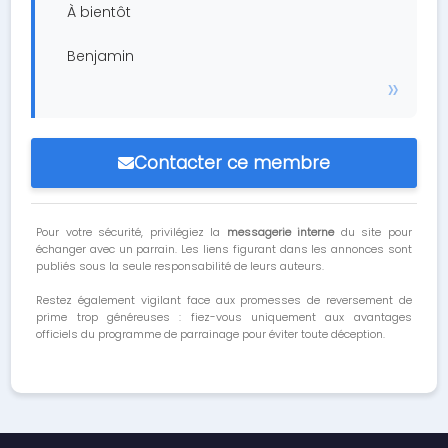
À bientôt
Benjamin
Contacter ce membre
Pour votre sécurité, privilégiez la
messagerie interne
du site pour
échanger avec un parrain. Les liens figurant dans les annonces sont
publiés sous la seule responsabilité de leurs auteurs.
Restez également vigilant face aux promesses de reversement de
prime trop généreuses : fiez-vous uniquement aux avantages
officiels du programme de parrainage pour éviter toute déception.