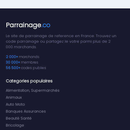
Parrainage
.co
Le site de parrainage de reference en France. Trouvez un
code parrainage ou partagez le votre parmi plus de 2
000 marchands.
2 000+
marchands
30 000+
membres
56 500+
codes publies
Categories populaires
Alimentation, Supermarchés
Animaux
Auto Moto
Banques Assurances
Beauté Santé
Bricolage