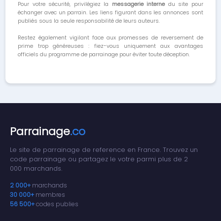
Pour votre sécurité, privilégiez la
messagerie interne
du site pour
échanger avec un parrain. Les liens figurant dans les annonces sont
publiés sous la seule responsabilité de leurs auteurs.
Restez également vigilant face aux promesses de reversement de
prime trop généreuses : fiez-vous uniquement aux avantages
officiels du programme de parrainage pour éviter toute déception.
Parrainage
.co
Le site de parrainage de reference en France. Trouvez un
code parrainage ou partagez le votre parmi plus de 2
000 marchands.
2 000+
marchands
30 000+
membres
56 500+
codes publies