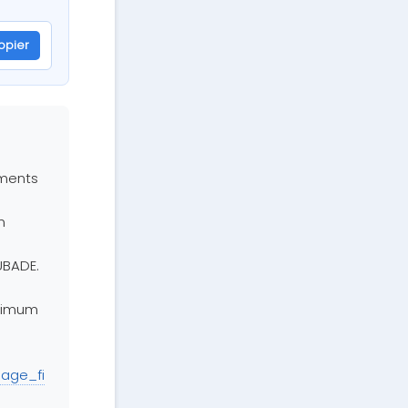
opier
utm_medium=email&utm_content=parrainage_fille
ements
n
UBADE.
inimum
age_fi