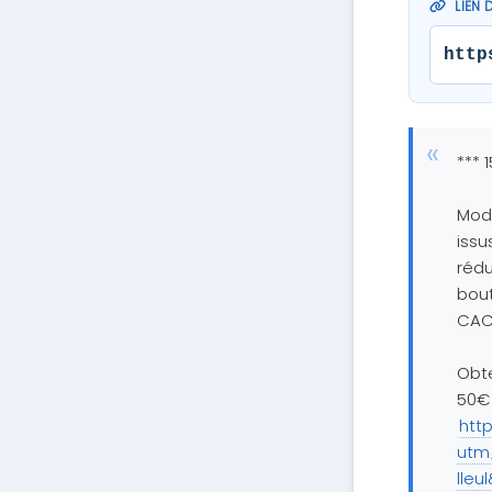
LIEN 
http
*** 
Modz
issu
rédu
bou
CACH
Obt
50€ 
http
utm
lle