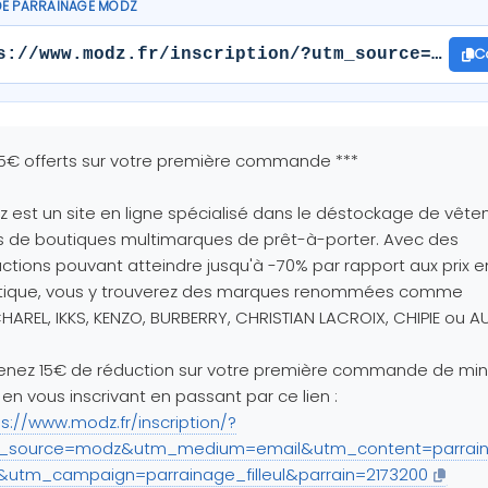
DE PARRAINAGE MODZ
C
s://www.modz.fr/inscription/?utm_source=modz&
15€ offerts sur votre première commande ***
 est un site en ligne spécialisé dans le déstockage de vêt
s de boutiques multimarques de prêt-à-porter. Avec des
ctions pouvant atteindre jusqu'à -70% par rapport aux prix e
tique, vous y trouverez des marques renommées comme
AREL, IKKS, KENZO, BURBERRY, CHRISTIAN LACROIX, CHIPIE ou A
enez 15€ de réduction sur votre première commande de m
en vous inscrivant en passant par ce lien :
s://www.modz.fr/inscription/?
_source=modz&utm_medium=email&utm_content=parrain
ul&utm_campaign=parrainage_filleul&parrain=2173200