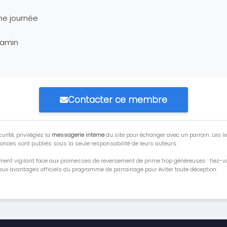
ne journée
jamin
Contacter ce membre
urité, privilégiez la
messagerie interne
du site pour échanger avec un parrain. Les li
onces sont publiés sous la seule responsabilité de leurs auteurs.
ment vigilant face aux promesses de reversement de prime trop généreuses : fiez-
ux avantages officiels du programme de parrainage pour éviter toute déception.