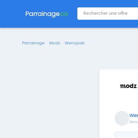
Parrainage
.co
Parrainage
›
Modz
›
Wenopeb
We
Ann