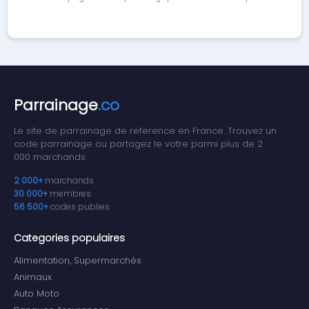
Parrainage
.co
Le site de parrainage de reference en France. Trouvez un
code parrainage ou partagez le votre parmi plus de 2
000 marchands.
2 000+
marchands
30 000+
membres
56 500+
codes publies
Categories populaires
Alimentation, Supermarchés
Animaux
Auto Moto