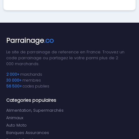
Parrainage
.co
Le site de parrainage de reference en France. Trouvez un
code parrainage ou partagez le votre parmi plus de 2
000 marchands.
2 000+
marchands
30 000+
membres
56 500+
codes publies
Categories populaires
Alimentation, Supermarchés
Animaux
Auto Moto
Banques Assurances