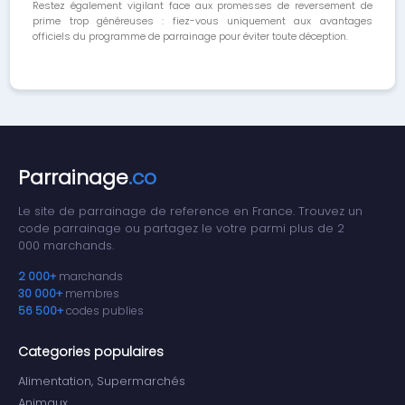
Restez également vigilant face aux promesses de reversement de
prime trop généreuses : fiez-vous uniquement aux avantages
officiels du programme de parrainage pour éviter toute déception.
Parrainage
.co
Le site de parrainage de reference en France. Trouvez un
code parrainage ou partagez le votre parmi plus de 2
000 marchands.
2 000+
marchands
30 000+
membres
56 500+
codes publies
Categories populaires
Alimentation, Supermarchés
Animaux