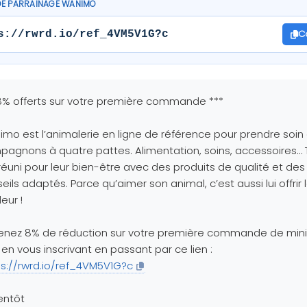
DE PARRAINAGE WANIMO
C
s://rwrd.io/ref_4VM5V1G?c
8% offerts sur votre première commande ***
mo est l’animalerie en ligne de référence pour prendre soin
agnons à quatre pattes. Alimentation, soins, accessoires… 
réuni pour leur bien-être avec des produits de qualité et des
eils adaptés. Parce qu’aimer son animal, c’est aussi lui offrir 
leur !
enez 8% de réduction sur votre première commande de mi
en vous inscrivant en passant par ce lien :
ps://rwrd.io/ref_4VM5V1G?c
entôt