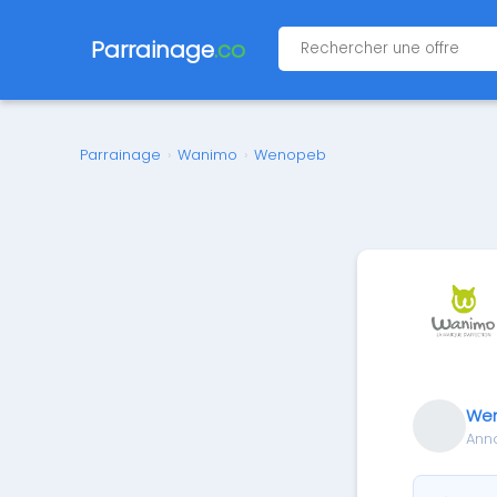
Parrainage
.co
Parrainage
›
Wanimo
›
Wenopeb
We
Ann