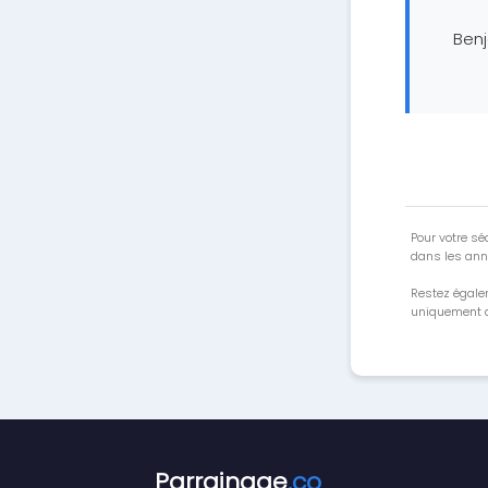
Ben
Pour votre séc
dans les ann
Restez égale
uniquement a
Parrainage
.co