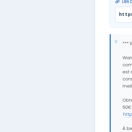
LIEN 
http
*** 
Wani
comp
est 
cons
meil
Obt
50€ 
htt
À bi