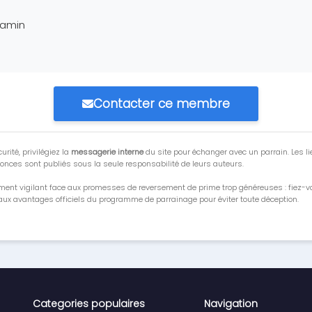
jamin
Contacter ce membre
urité, privilégiez la
messagerie interne
du site pour échanger avec un parrain. Les li
onces sont publiés sous la seule responsabilité de leurs auteurs.
ment vigilant face aux promesses de reversement de prime trop généreuses : fiez-
ux avantages officiels du programme de parrainage pour éviter toute déception.
Categories populaires
Navigation