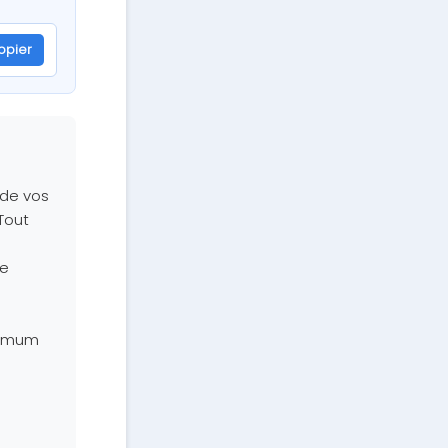
opier
 de vos
Tout
le
nimum