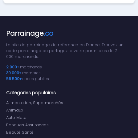
Parrainage
.co
Le site de parrainage de reference en France. Trouvez un
code parrainage ou partagez le votre parmi plus de 2
000 marchands.
2 000+
marchands
30 000+
membres
56 500+
codes publies
Categories populaires
Alimentation, Supermarchés
Animaux
Auto Moto
Banques Assurances
Beauté Santé