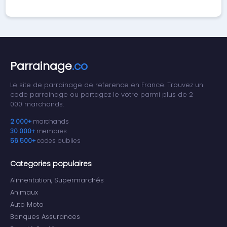
Parrainage
.co
Le site de parrainage de reference en France. Trouvez un
code parrainage ou partagez le votre parmi plus de 2
000 marchands.
2 000+
marchands
30 000+
membres
56 500+
codes publies
Categories populaires
Alimentation, Supermarchés
Animaux
Auto Moto
Banques Assurances