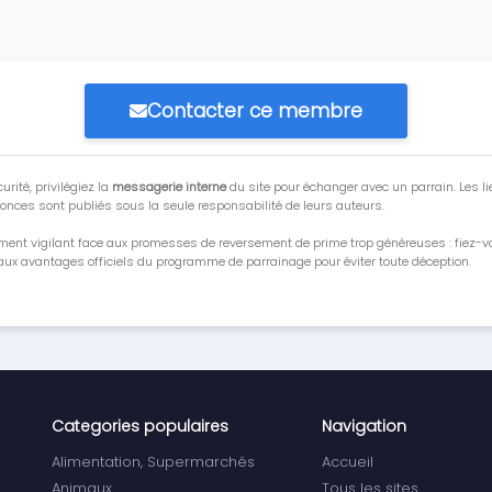
Contacter ce membre
urité, privilégiez la
messagerie interne
du site pour échanger avec un parrain. Les li
onces sont publiés sous la seule responsabilité de leurs auteurs.
ment vigilant face aux promesses de reversement de prime trop généreuses : fiez-
ux avantages officiels du programme de parrainage pour éviter toute déception.
Categories populaires
Navigation
Alimentation, Supermarchés
Accueil
Animaux
Tous les sites