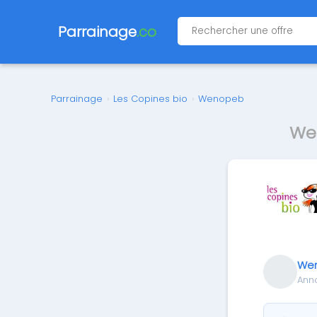
Parrainage
.co
Parrainage
›
Les Copines bio
›
Wenopeb
Wen
We
Ann