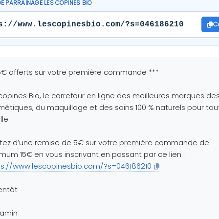
DE PARRAINAGE LES COPINES BIO
C
s://www.lescopinesbio.com/?s=046186210
5€ offerts sur votre première commande ***
copines Bio, le carrefour en ligne des meilleures marques de
étiques, du maquillage et des soins 100 % naturels pour tou
lle.
itez d’une remise de 5€ sur votre première commande de
mum 15€ en vous inscrivant en passant par ce lien :
ps://www.lescopinesbio.com/?s=046186210
entôt
jamin