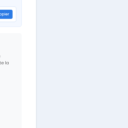
opier
s
te la