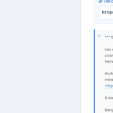
LIEN 
http
*** 
Les 
cosm
fami
Prof
mini
htt
À bi
Ben