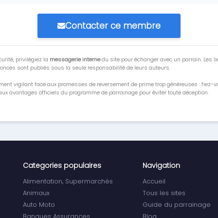
Contacter ce membre
urité, privilégiez la
messagerie interne
du site pour échanger avec un parrain. Les li
onces sont publiés sous la seule responsabilité de leurs auteurs.
ment vigilant face aux promesses de reversement de prime trop généreuses : fiez-
ux avantages officiels du programme de parrainage pour éviter toute déception.
Categories populaires
Navigation
Alimentation, Supermarchés
Accueil
Animaux
Tous les sites
Auto Moto
Guide du parrainage
Banques Assurances
Blog