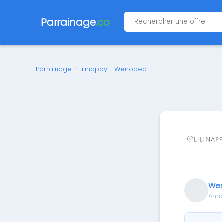
Parrainage
.co
Parrainage
›
Lilinappy
›
Wenopeb
We
Ann