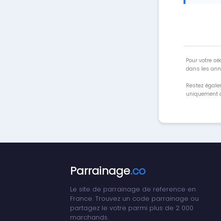
Pour votre séc
dans les ann
Restez égale
uniquement a
Parrainage
.co
Le site de parrainage de reference en
France. Trouvez un code parrainage ou
partagez le votre parmi plus de 2 000
marchands.