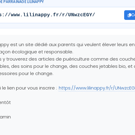
DE PARRAINAGE LILINAPPY
C
s://www.lilinappy.fr/r/UNwzcEGY/
nappy est un site dédié aux parents qui veulent élever leurs e
açon écologique et responsable.
 y trouverez des articles de puériculture comme des couch
bles, des soins pour le change, des couches jetables bio, et 
ssoires pour le change.
i le lien pour vous inscrire :
https://www.lilinappy.fr/r/UNwzcE
entôt
jamin