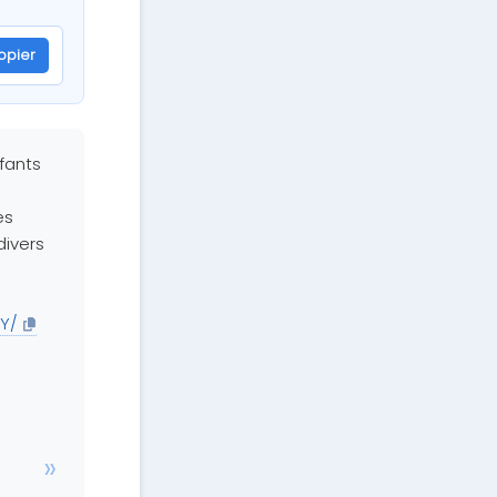
opier
nfants
es
divers
GY/