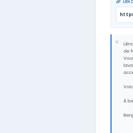
LIEN 
http
Lili
de f
Vous
lava
acce
Voic
À bi
Ben