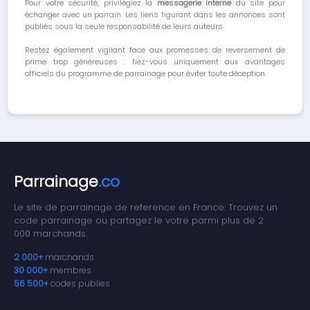
Pour votre sécurité, privilégiez la
messagerie interne
du site pour
échanger avec un parrain. Les liens figurant dans les annonces sont
publiés sous la seule responsabilité de leurs auteurs.
Restez également vigilant face aux promesses de reversement de
prime trop généreuses : fiez-vous uniquement aux avantages
officiels du programme de parrainage pour éviter toute déception.
Parrainage
.co
Le site de parrainage de reference en France. Trouvez un
code parrainage ou partagez le votre parmi plus de 2
000 marchands.
2 000+
marchands
30 000+
membres
56 500+
codes publies