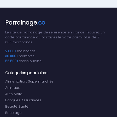
Parrainage
.co
Le site de parrainage de reference en France. Trouvez un
code parrainage ou partagez le votre parmi plus de 2
000 marchands.
2 000+
marchands
30 000+
membres
56 500+
codes publies
Categories populaires
Alimentation, Supermarchés
Animaux
Auto Moto
Banques Assurances
Beauté Santé
Bricolage