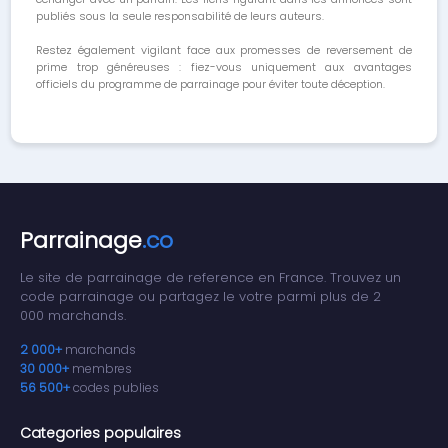
publiés sous la seule responsabilité de leurs auteurs.
Restez également vigilant face aux promesses de reversement de
prime trop généreuses : fiez-vous uniquement aux avantages
officiels du programme de parrainage pour éviter toute déception.
Parrainage
.co
Le site de parrainage de reference en France. Trouvez un
code parrainage ou partagez le votre parmi plus de 2
000 marchands.
2 000+
marchands
30 000+
membres
56 500+
codes publies
Categories populaires