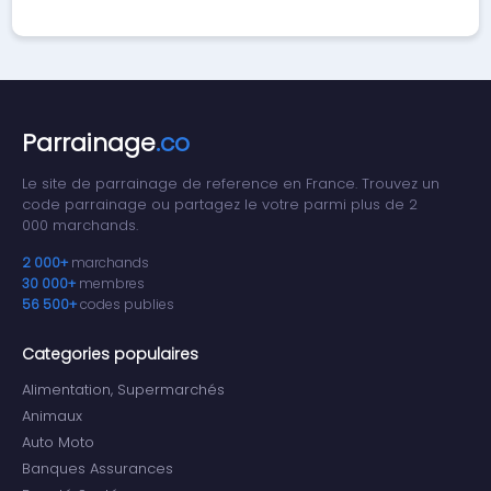
Parrainage
.co
Le site de parrainage de reference en France. Trouvez un
code parrainage ou partagez le votre parmi plus de 2
000 marchands.
2 000+
marchands
30 000+
membres
56 500+
codes publies
Categories populaires
Alimentation, Supermarchés
Animaux
Auto Moto
Banques Assurances