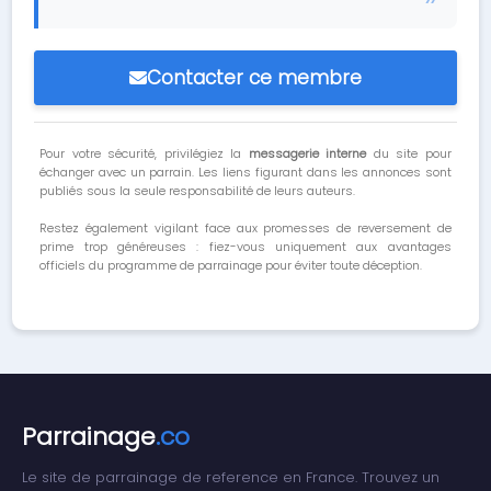
Contacter ce membre
Pour votre sécurité, privilégiez la
messagerie interne
du site pour
échanger avec un parrain. Les liens figurant dans les annonces sont
publiés sous la seule responsabilité de leurs auteurs.
Restez également vigilant face aux promesses de reversement de
prime trop généreuses : fiez-vous uniquement aux avantages
officiels du programme de parrainage pour éviter toute déception.
Parrainage
.co
Le site de parrainage de reference en France. Trouvez un