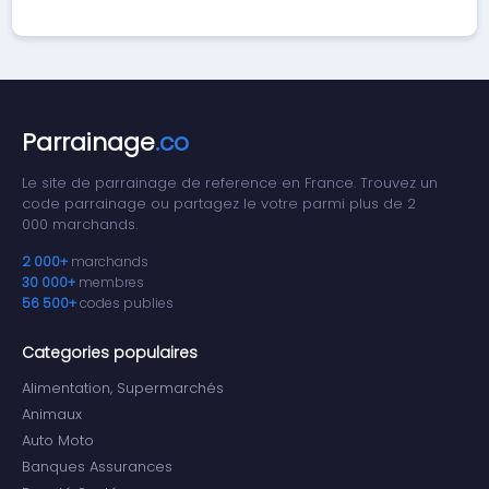
Parrainage
.co
Le site de parrainage de reference en France. Trouvez un
code parrainage ou partagez le votre parmi plus de 2
000 marchands.
2 000+
marchands
30 000+
membres
56 500+
codes publies
Categories populaires
Alimentation, Supermarchés
Animaux
Auto Moto
Banques Assurances