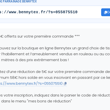
DE PARRAINAGE BENNYTEX
C
s://www.bennytex.fr/?s=055075510
5€ offerts sur votre première commande ***
ouvez sur la boutique en ligne Bennytex un grand choix de ti
 l’habillement et l’ameublement vendus en rouleau ou au c
 mètres à des prix extrêmement bas !
itez d’une réduction de 5€ sur votre première commande de
mum 58€ hors solde en vous inscrivant en passant par ce lie
ps://www.bennytex.fr/?s=055075510
s votre inscription, indiquez dans le panier le code de réduct
 dans le menu "mes bons de réduction"