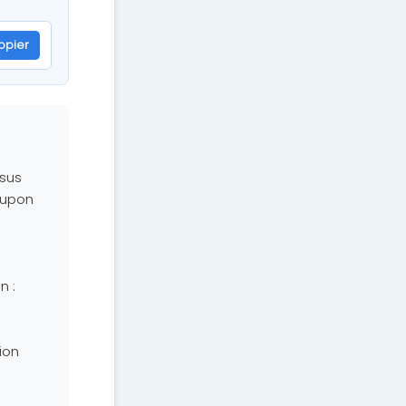
opier
ssus
oupon
n :
ion