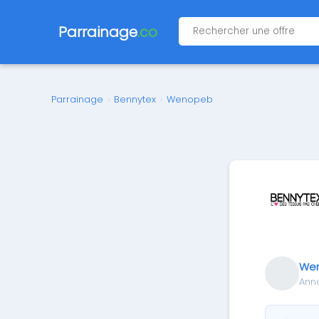
Parrainage
.co
Parrainage
›
Bennytex
›
Wenopeb
We
Ann