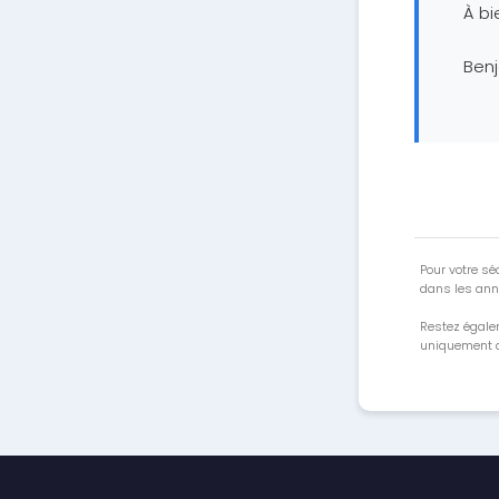
À bi
Ben
Pour votre séc
dans les ann
Restez égale
uniquement a