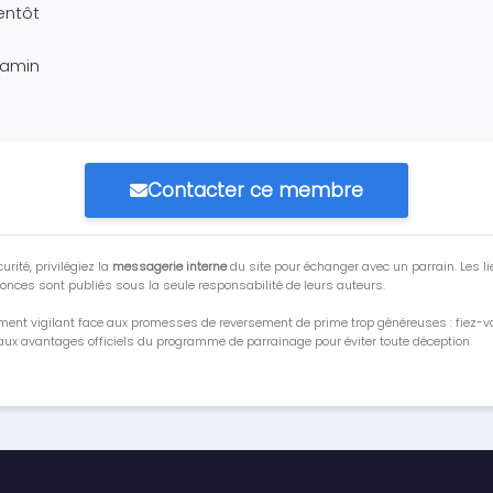
entôt
jamin
Contacter ce membre
urité, privilégiez la
messagerie interne
du site pour échanger avec un parrain. Les li
onces sont publiés sous la seule responsabilité de leurs auteurs.
ment vigilant face aux promesses de reversement de prime trop généreuses : fiez-
ux avantages officiels du programme de parrainage pour éviter toute déception.