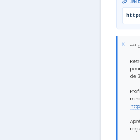
LIEN 
http
*** 
Retr
pour
de 3
Prof
mini
htt
Aprè
reçu