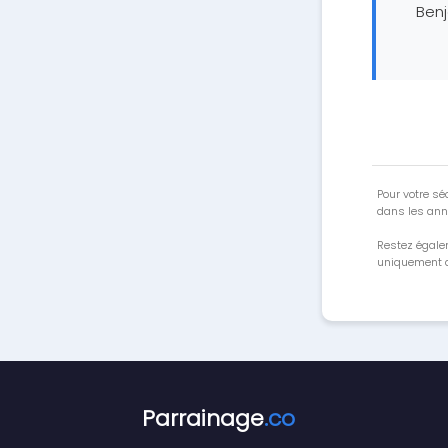
Ben
Pour votre séc
dans les ann
Restez égale
uniquement a
Parrainage
.co