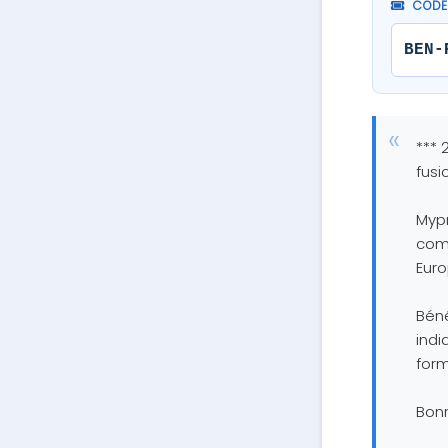
CODE
BEN-
*** 
fusi
Mypr
comp
Euro
Béné
indi
form
Bon