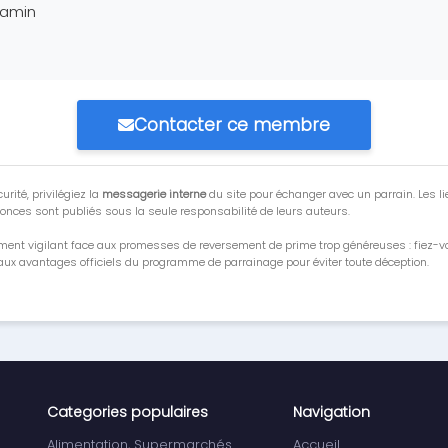
jamin
Contacter ce membre
urité, privilégiez la
messagerie interne
du site pour échanger avec un parrain. Les li
onces sont publiés sous la seule responsabilité de leurs auteurs.
ment vigilant face aux promesses de reversement de prime trop généreuses : fiez-
ux avantages officiels du programme de parrainage pour éviter toute déception.
Categories populaires
Navigation
Alimentation, Supermarchés
Accueil