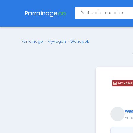
Parrainage
.co
Parrainage
›
MyVegan
›
Wenopeb
We
Ann