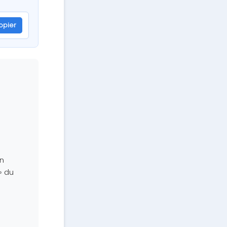
opier
n
» du