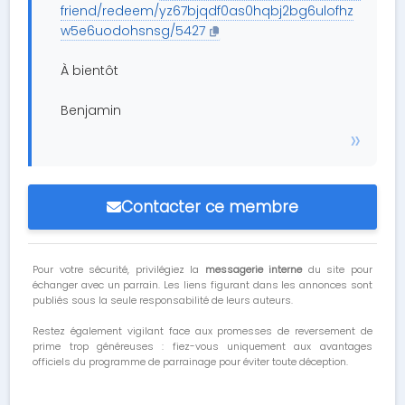
friend/redeem/yz67bjqdf0as0hqbj2bg6ulofhz
w5e6uodohsnsg/5427
À bientôt
Benjamin
Contacter ce membre
Pour votre sécurité, privilégiez la
messagerie interne
du site pour
échanger avec un parrain. Les liens figurant dans les annonces sont
publiés sous la seule responsabilité de leurs auteurs.
Restez également vigilant face aux promesses de reversement de
prime trop généreuses : fiez-vous uniquement aux avantages
officiels du programme de parrainage pour éviter toute déception.