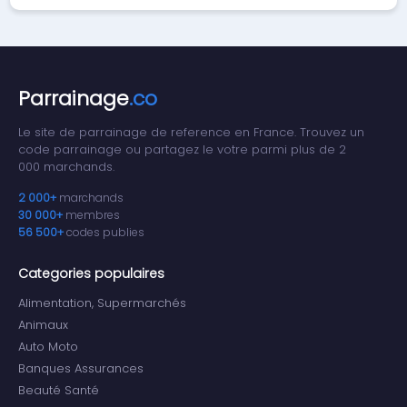
Parrainage
.co
Le site de parrainage de reference en France. Trouvez un
code parrainage ou partagez le votre parmi plus de 2
000 marchands.
2 000+
marchands
30 000+
membres
56 500+
codes publies
Categories populaires
Alimentation, Supermarchés
Animaux
Auto Moto
Banques Assurances
Beauté Santé